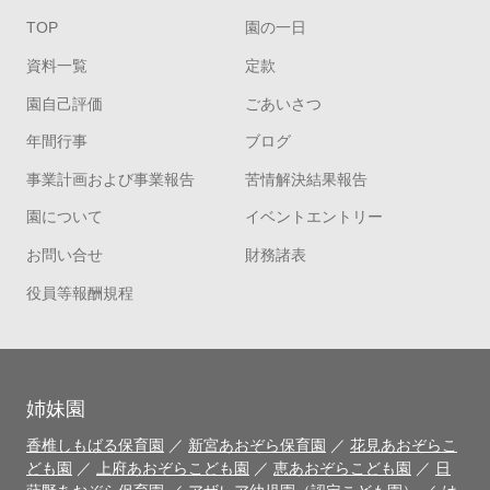
TOP
園の一日
資料一覧
定款
園自己評価
ごあいさつ
年間行事
ブログ
事業計画および事業報告
苦情解決結果報告
園について
イベントエントリー
お問い合せ
財務諸表
役員等報酬規程
姉妹園
香椎しもばる保育園
／
新宮あおぞら保育園
／
花見あおぞらこ
ども園
／
上府あおぞらこども園
／
恵あおぞらこども園
／
日