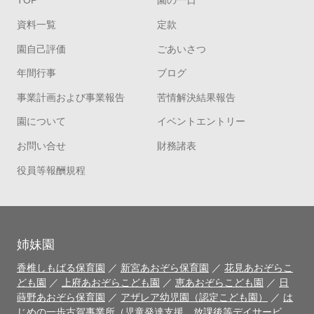
TOP
園の一日
資料一覧
定款
園自己評価
ごあいさつ
年間行事
ブログ
事業計画および事業報告
苦情解決結果報告
園について
イベントエントリー
お問い合せ
財務諸表
役員等報酬規程
姉妹園
香椎しもばる保育園
／
新宮あおぞら保育園
／
花見あおぞらこ
ども園
／
上府あおぞらこども園
／
恵あおぞらこども園
／
日
蒔野あおぞら保育園
／
アザレア幼児園（認定こども園）
／
は
じめの一歩古賀事業所（児童発達支援、放課後等デイサービ