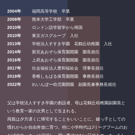
2004年
福岡高等学校 卒業
2008年
熊本大学工学部 卒業
2010年
ロンドン語学留学から帰国
2010年
東京ガスグループ 入社
2013年
学校法人すすき学園 花鶴丘幼稚園 入社
2014年
新宮あおぞら保育園開園 園長就任
2016年
上府あおぞら保育園開園 園長就任
2017年
社会福祉法人豊和福祉会 理事長就任
2018年
香椎しもばる保育園開園 事務長就任
2022年
れいんぼー幼児園開園 副園長兼事務長就任
父は学校法人すすき学園の創設者、母は花鶴丘幼稚園副園長と
いう教育一家の次男として生まれる。
両親は夕方遅くに帰宅することをいいことに、鍵っ子としての
慣れからか自由奔放に育つ。特に小学時代はJリーグブームのお