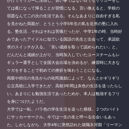
かげでサッカーに没頭し、習い事ではない日でもサッカーをし
ては夜になって帰ることが習慣になる。言い換えると、学校の
宿題なんて二の次の生活である。そんなあまりに自由すぎる私
を見かねた両親が、とうとう小学5年生の私を近所の塾に入れ
る。塾生活…それはそれは苦痛だったが、中学1年の時、当時好
みであったアイドルに似ている国語の先生と出会って、承認欲
求のスイッチが入る。「良い成績を取って認められたい」と。
だんだんと成績が上がり、当時加入していたユースチームもレ
ギュラー選手として全国大会出場を決めるが、練習時に大きな
ケガをすることで初めての挫折を味わうことになる。
両親や担任の先生からの叱咤激励によって、なんとかギリギリ
公立高校に入学できたが、高校3年間は灰色の生活を送ったらし
い。あまりにも勉強生活であったためか、本人は勉強するフリ
を身につけたようだ。
大学では一転、バラ色の学生生活を送った模様。２つのバイト
にサッカーサークル。今では一生の友と呼べる出会いもあっ
た。しかしながら、大学4年に突然訪れた就職氷河期「リーマン