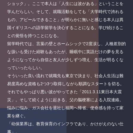
ショック」。ここで本人は「人生には波がある」ということを
学んだらしい。そして、就職活動をしても「大学時代で誇れる
もの、アピールできること」が明らかに無いと感じる本人は異
国イギリスへの語学留学を決心することになる。学び続けるこ
との覚悟を持つことになる。
留学時代では、言葉の壁とホームシックで2度涙し、人種差別的
な扱いも受けた経験もあったが、睡眠中に英語だけの夢を見る
ようになってから自信と友人が少しずつ増え、生活が明るくな
っていったらしい。
そういった良い流れで就職先も東京で決まり、社会人生活は難
易度高めな資格も2つ3つ取得しながら順調なスタートを切る。
それでもやっぱり悪い波がやってきた「2011.3.11東日本大震
災」。そして続くように起きる、父の脳梗塞による入院連絡。
悩みに悩み、ガス会社を退社し福岡へ帰省。使命感を持って家
業を継ぐ。
「幼保業界は、教育保育のインフラであり、かけがえのない仕
事」。