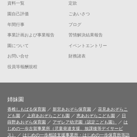
資料一覧
定款
園自己評価
ごあいさつ
年間行事
ブログ
事業計画および事業報告
苦情解決結果報告
園について
イベントエントリー
お問い合せ
財務諸表
役員等報酬規程
姉妹園
香椎しもばる保育園
／
新宮あおぞら保育園
／
花見あおぞらこ
ども園
／
上府あおぞらこども園
／
恵あおぞらこども園
／
日
蒔野あおぞら保育園
／
アザレア幼児園（認定こども園）
／
は
じめの一歩古賀事業所（児童発達支援、放課後等デイサービ
ス）
／
はじめの一歩相談支援事業所・はじめの一歩保育所等訪