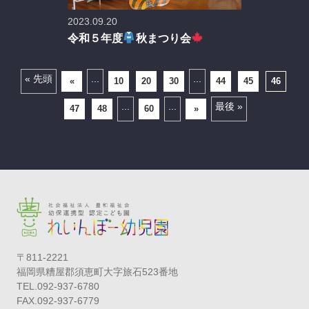
2023.09.20
令和５年度
秋まつり会
« 先頭
...
...
«
10
20
30
44
45
46
...
...
最後 »
47
48
60
»
〒811-2221
福岡県糟屋郡須恵町大字旅石523番地
TEL.092-937-6780
FAX.092-937-6779