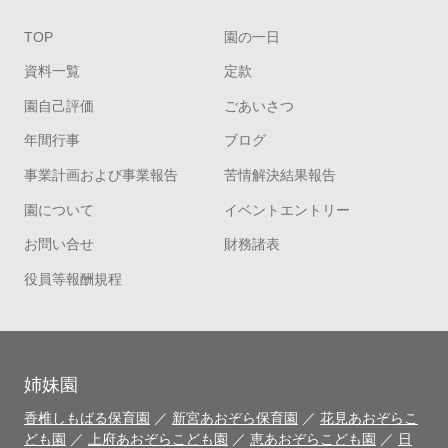
TOP
園の一日
資料一覧
定款
園自己評価
ごあいさつ
年間行事
ブログ
事業計画および事業報告
苦情解決結果報告
園について
イベントエントリー
お問い合せ
財務諸表
役員等報酬規程
姉妹園
香椎しもばる保育園
／
新宮あおぞら保育園
／
花見あおぞらこ
ども園
／
上府あおぞらこども園
／
恵あおぞらこども園
／
日