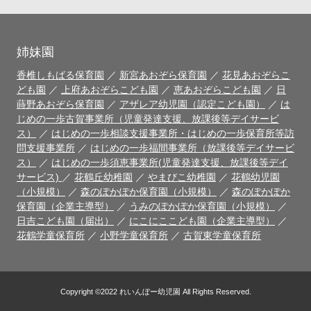
姉妹園
香椎しもばる保育園
／
新宮あおぞら保育園
／
花見あおぞらこ
ども園
／
上府あおぞらこども園
／
恵あおぞらこども園
／
日
蒔野あおぞら保育園
／
アザレア幼児園（認定こども園）
／
は
じめの一歩古賀事業所（児童発達支援、放課後等デイサービ
ス）
／
はじめの一歩相談支援事業所・はじめの一歩保育所等訪
問支援事業所
／
はじめの一歩福間事業所（放課後等デイサービ
ス）
／
はじめの一歩須恵事業所(児童発達支援、放課後等デイ
サービス)
／
花鶴丘幼稚園
／
やまびこ幼稚園
／
花鶴幼児園
（小規模）
／
森のぽかぽか保育園（小規模）
／
森のぽかぽか
保育園（企業主導型）
／
うみのぽかぽか保育園（小規模）
／
日吉こども園（届出）
／
にこにここども園（企業主導型）
／
花鶴学童保育所
／
小野学童保育所
／
古賀東学童保育所
Copyright ©2022 れいんぼー幼児園 All Rights Reserved.