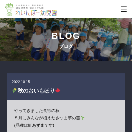
BLOG
ブログ
2022.10.15
秋のおいもほり
やってきました食欲の秋
５月にみんなが植えたさつま芋の苗
(品種は紅あずまです)