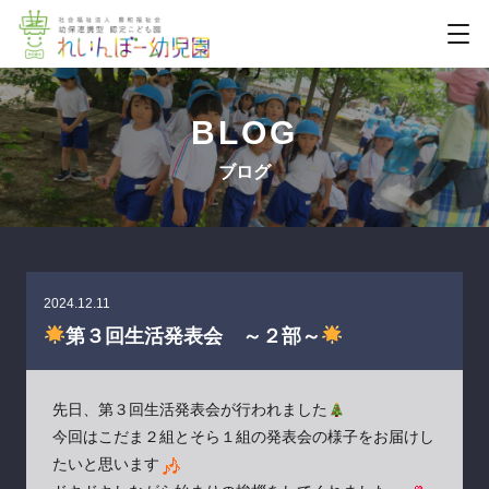
BLOG
ブログ
2024.12.11
第３回生活発表会 ～２部～
先日、第３回生活発表会が行われました
今回はこだま２組とそら１組の発表会の様子をお届けし
たいと思います