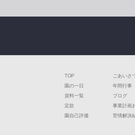
TOP
ごあいさ
園の一日
年間行事
資料一覧
ブログ
定款
事業計画
園自己評価
苦情解決