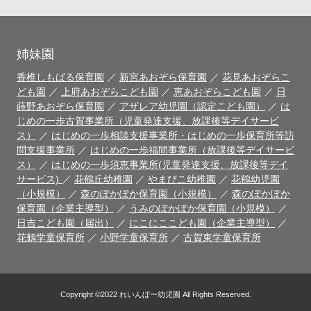
姉妹園
香椎しもばる保育園
／
新宮あおぞら保育園
／
花見あおぞらこ
ども園
／
上府あおぞらこども園
／
恵あおぞらこども園
／
日
蒔野あおぞら保育園
／
アザレア幼児園（認定こども園）
／
は
じめの一歩古賀事業所（児童発達支援、放課後等デイサービ
ス）
／
はじめの一歩相談支援事業所・はじめの一歩保育所等訪
問支援事業所
／
はじめの一歩福間事業所（放課後等デイサービ
ス）
／
はじめの一歩須恵事業所(児童発達支援、放課後等デイ
サービス)
／
花鶴丘幼稚園
／
やまびこ幼稚園
／
花鶴幼児園
（小規模）
／
森のぽかぽか保育園（小規模）
／
森のぽかぽか
保育園（企業主導型）
／
うみのぽかぽか保育園（小規模）
／
日吉こども園（届出）
／
にこにここども園（企業主導型）
／
花鶴学童保育所
／
小野学童保育所
／
古賀東学童保育所
Copyright ©2022 れいんぼー幼児園 All Rights Reserved.