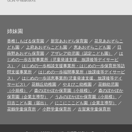
姉妹園
香椎しもばる保育園
／
新宮あおぞら保育園
／
花見あおぞらこ
ども園
／
上府あおぞらこども園
／
恵あおぞらこども園
／
日
蒔野あおぞら保育園
／
アザレア幼児園（認定こども園）
／
は
じめの一歩古賀事業所（児童発達支援、放課後等デイサービ
ス）
／
はじめの一歩相談支援事業所・はじめの一歩保育所等訪
問支援事業所
／
はじめの一歩福間事業所（放課後等デイサービ
ス）
／
はじめの一歩須恵事業所(児童発達支援、放課後等デイ
サービス)
／
花鶴丘幼稚園
／
やまびこ幼稚園
／
花鶴幼児園
（小規模）
／
森のぽかぽか保育園（小規模）
／
森のぽかぽか
保育園（企業主導型）
／
うみのぽかぽか保育園（小規模）
／
日吉こども園（届出）
／
にこにここども園（企業主導型）
／
花鶴学童保育所
／
小野学童保育所
／
古賀東学童保育所