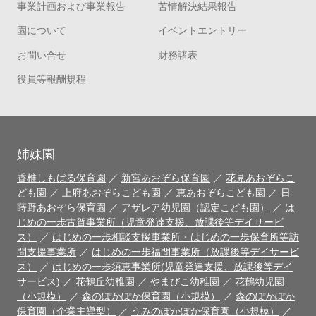
事業計画および事業報告
苦情解決結果報告
園について
イベントエントリー
お問い合せ
財務諸表
役員等報酬規程
姉妹園
香椎しもばる保育園
／
新宮あおぞら保育園
／
花見あおぞらこ
ども園
／
上府あおぞらこども園
／
恵あおぞらこども園
／
日
蒔野あおぞら保育園
／
アザレア幼児園（認定こども園）
／
は
じめの一歩古賀事業所（児童発達支援、放課後等デイサービ
ス）
／
はじめの一歩相談支援事業所・はじめの一歩保育所等訪
問支援事業所
／
はじめの一歩福間事業所（放課後等デイサービ
ス）
／
はじめの一歩須恵事業所(児童発達支援、放課後等デイ
サービス)
／
花鶴丘幼稚園
／
やまびこ幼稚園
／
花鶴幼児園
（小規模）
／
森のぽかぽか保育園（小規模）
／
森のぽかぽか
保育園（企業主導型）
／
うみのぽかぽか保育園（小規模）
／