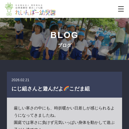
BLOG
ブログ
2026.02.21
にじ組さんと遊んだよ
こだま組
厳しい寒さの中にも、時折暖かい日差しが感じられるよ
うになってきましたね。
園庭では寒さに負けず元気いっぱい身体を動かして遊ぶ