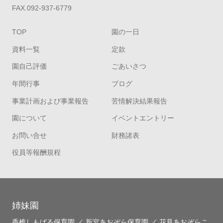
FAX.092-937-6779
TOP
園の一日
資料一覧
定款
園自己評価
ごあいさつ
年間行事
ブログ
事業計画および事業報告
苦情解決結果報告
園について
イベントエントリー
お問い合せ
財務諸表
役員等報酬規程
姉妹園
香椎しもばる保育園
／
新宮あおぞら保育園
／
花見あおぞらこ