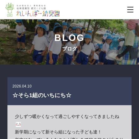
BLOG
ブログ
2026.04.10
☆そら1組のいちにち☆
少しずつ暖かくなって過ごしやすくなってきましたね
新学期になって新そら組になった子ども達！